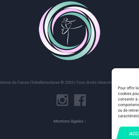
emie de Danse Châtelleraudaise © 2026 | Tous droits réservés |
Mentions Lég
Pour offrir 
cookies pour
consentir à 
comportement
ou de retire
caractéristi
Mentions légales
/
ACC