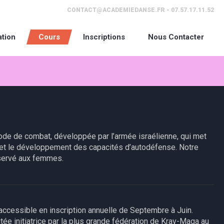
CONTACT@ACADEMIEDANSE.FR - 07.57.17.11.52
ation
Cours
Inscriptions
Nous Contacter
de de combat, développée par l’armée israélienne, qui met
e et le développement des capacités d’autodéfense. Notre
servé aux femmes.
ccessible en inscription annuelle d
e Septembre à Juin.
tée initiatrice par la plus grande fédération de Krav-Maga au