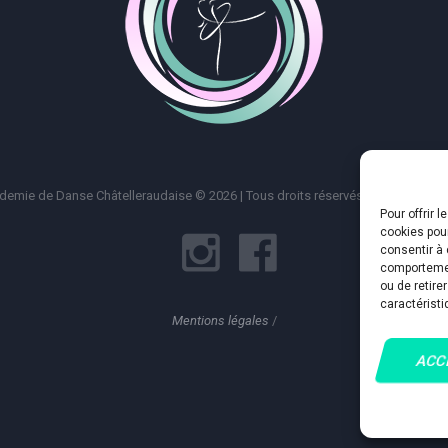
emie de Danse Châtelleraudaise © 2026 | Tous droits réservés |
Mentions Lég
Pour offrir 
cookies pour
consentir à 
comportement
ou de retire
caractéristi
Mentions légales
/
ACC