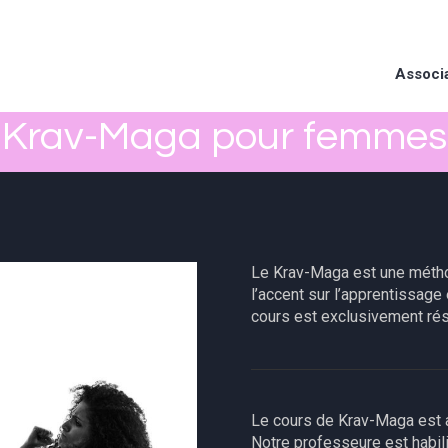
Associ
Krav-Maga pour femmes
Le Krav-Maga est une métho
l’accent sur l’apprentissag
cours est exclusivement ré
Le cours de Krav-Maga est a
Notre professeure est habili